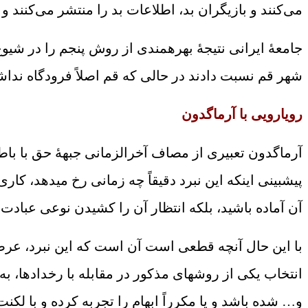
می‌کنند و بازیگران بد، اطلاعات بد را منتشر می‌کنند و ت
جامعۀ ایرانی نتیجۀ بهره‏مندی از روش پنجم را در شیوع
شهر قم نسبت دادند در حالی که قم اصلاً فرودگاه ندا
رویارویی با آرماگدون
آرماگدون تعبیری از مصاف آخرالزمانی جبهۀ حق با باطل
پیش‏بینی این‏که این نبرد دقیقاً چه زمانی رخ می‏دهد
آن آماده باشید، بلکه انتظار آن را کشیدن نوعی عباد
با این حال آن‏چه قطعی است آن است که این نبرد، عرص
انتخاب یکی از روش‏های مذکور در مقابله با رخدادها، به
و… شده باشد و یا مکرراً ابهام را تجربه کرده و با لکن