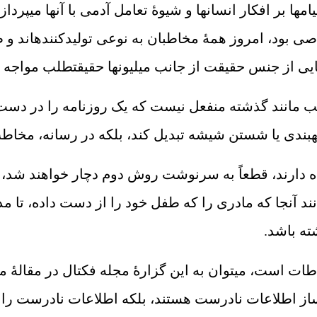
ا بر افکار انسان‏ها و شیوۀ تعامل آدمی با آن‏ها می‏پرد
خاصی بود، امروز همۀ مخاطبان به نوعی تولیدکننده‏اند و
‏هایی از جنس حقیقت از جانب میلیون‏ها حقیقت‏طلب مواجه 
ب مانند گذشته منفعل نیست که یک روزنامه را در دست ب
ته‏بندی یا شستن شیشه تبدیل کند، بلکه در رسانه، مخاط
 دارند، قطعاً به سرنوشت روش دوم دچار خواهند شد، اگرچ
 آنجا که مادری را که طفل خود را از دست داده، تا مد
شته باشد.
ه این گزارۀ مجله فکتال در مقالۀ مورخ 19 فوریه 2019 حول نظریه خلاء اطل
ه‌ساز اطلاعات نادرست هستند، بلکه اطلاعات نادرست را ن