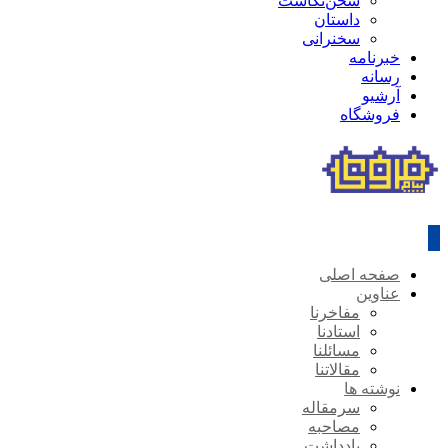
سخن‌نگاشت
داستان
سخنرانی
خبرنامه
رسانه
آرشیو
فروشگاه
صفحه اصلی
عناوین
مفاخرنا
استادنا
مسائلنا
مقالاتنا
نوشته ها
سرمقاله
مصاحبه
یادداشت