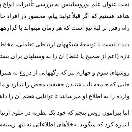
تحت عنوان علم نوروساینس به بررسی تأثیرات انواع پیام‏ه
شاهد هستیم که اگر قبلاً تولید پیام، محصور در افراد 
راه رفتن بر لبۀ تیغ است که هر زمان می‏تواند با گزاره
باید دانست با توسعۀ شبکه‏های ارتباطی تعاملی، مخاط
تازه (اعم از صحیح یا غلط) آن را به وسیله‏ای برای بس
روش‏های سوم و چهارم نیز که رگه‏هایی از دروغ به همراه
جایی که جامعه تاب شنیدن حقیقت محض را ندارد و مانند
وارده را به اطلاع او می‏رسانند تا توانایی هضم آن را دا
اما پیرامون روش پنجم که خود یک نظریه در علوم ارتباطات است، می‏توان ب
اشاره کرد که می‏گوید: «خلأهای اطلاعاتی نه تنها زمین