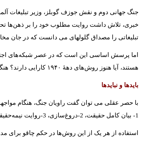
جنگ جهانی دوم و نقش جوزف گوبلز، وزیر تبلیغات آلمان 
خبری، تلاش داشت روایت مطلوب خود را بر ذهن‌ها تحمیل
تبلیغاتی را مصداق گلوله‏ای می دانست که در جان مخا
اما پرسش اساسی این است که در عصر شبکه‌های اجتماعی
هستند، آیا هنوز روش‌های دهۀ‌ ۱۹۴۰ کارایی دارند؟ هنگامی که نبرد سخت آغاز می‌شود، کدام رویکرد روایی می‌تواند همچنان بر افکار عمومی تأثیرگذار باشد؟
بایدها و نبایدها
با حصر عقلی می توان گفت راویان جنگ، هنگام مواجهه با تل
1- بیان کامل حقیقت، 2-دروغ‌سازی، 3-روایت نیمه‌حقیقت، 4-بازتعریف و توجیه شکست 5- ایجاد ابهام و چندصدایی.
استفاده از هر یک از این روش‌ها در حکم چاقو برای مد